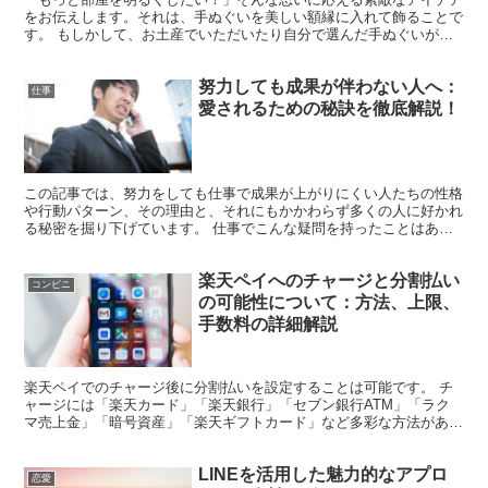
をお伝えします。それは、手ぬぐいを美しい額縁に入れて飾ることで
す。 もしかして、お土産でいただいたり自分で選んだ手ぬぐいがク
ローゼットに眠っていませんか？ 普段は使わない手ぬぐい...
努力しても成果が伴わない人へ：
仕事
愛されるための秘訣を徹底解説！
この記事では、努力をしても仕事で成果が上がりにくい人たちの性格
や行動パターン、その理由と、それにもかかわらず多くの人に好かれ
る秘密を掘り下げています。 仕事でこんな疑問を持ったことはあり
ませんか？ ・ 一生懸命働いているのになぜ成果が出ない...
楽天ペイへのチャージと分割払い
コンビニ
の可能性について：方法、上限、
手数料の詳細解説
楽天ペイでのチャージ後に分割払いを設定することは可能です。 チ
ャージには「楽天カード」「楽天銀行」「セブン銀行ATM」「ラク
マ売上金」「暗号資産」「楽天ギフトカード」など多彩な方法があり
ます。 チャージの一回あたりの上限は50万円、月間での...
LINEを活用した魅力的なアプロ
恋愛