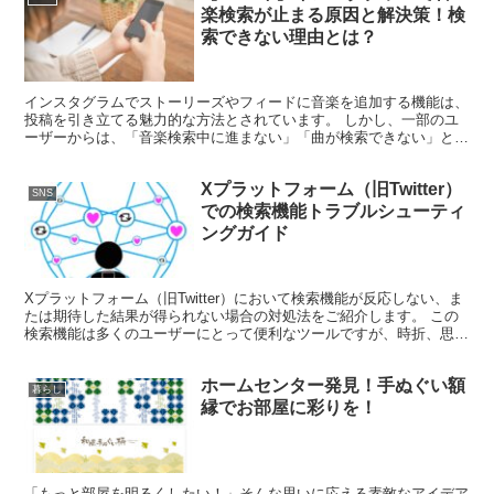
楽検索が止まる原因と解決策！検
索できない理由とは？
インスタグラムでストーリーズやフィードに音楽を追加する機能は、
投稿を引き立てる魅力的な方法とされています。 しかし、一部のユ
ーザーからは、「音楽検索中に進まない」「曲が検索できない」とい
う問題が報告されています。 この記事では、音楽検索が途...
Xプラットフォーム（旧Twitter）
SNS
での検索機能トラブルシューティ
ングガイド
Xプラットフォーム（旧Twitter）において検索機能が反応しない、ま
たは期待した結果が得られない場合の対処法をご紹介します。 この
検索機能は多くのユーザーにとって便利なツールですが、時折、思わ
ぬ問題に遭遇することもあります。 本ガイドでは...
ホームセンター発見！手ぬぐい額
暮らし
縁でお部屋に彩りを！
「もっと部屋を明るくしたい！」そんな思いに応える素敵なアイデア