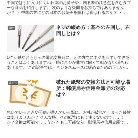
中国では手に入りにくい日本のお菓子や、贈る際の注意点を含むタブ
ーな商品を紹介します。 次のような疑問をお持ちではありません
か？ ・ 中国の方にどの日本のお菓子を贈れば喜ばれるのか？ ・ お
菓子以外で人気のお土産は何か？ ・ 中国特有の贈り物...
ネジの緩め方：基本の左回し、右
DIY
回しとは？
DIY活動やおもちゃの電池交換時に、どの方向にネジを回すかで戸惑
うことはよくありますね。 時にネジが非常に固くて動かない場合も
あります。 この記事では、ネジをスムーズに緩めるための正しい回
し方と、ネジを傷つけずに外す方法を解説します。 ネジ...
破れた紙幣の交換方法と可能な場
暮らし
所：郵便局や信用金庫での対応
は？
急いでいるときや子供が遊んでいる際に、お札が破れてしまった経験
はありませんか？ そんな時、その紙幣はもう使えないのでしょう
か？交換は可能でしょうか？ もし可能なら、郵便局や信用金庫での
手続きはどうなるのでしょうか？また、交換には手数料がかか...