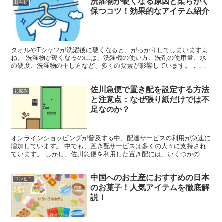
洗濯物が硬くなる原因と柔らかく
暮らし
保つコツ！効果的なアイテム紹介
タオルやTシャツが洗濯後に硬くなると、がっかりしてしまいますよ
ね。 洗濯物が硬くなるのには、洗濯機の使い方、洗剤の使用量、水
の硬度、洗濯物の干し方など、多くの要素が影響しています。 この
記事では、洗濯物が硬くなる主な理由を掘り下げ、それを避...
佐川急便で置き配を設定する方法
お悩み
と注意点：なぜ張り紙だけでは不
足なのか？
オンラインショッピングが普及する中、配達サービスの利用が急速に
増加しています。 中でも、置き配サービスは多くの人々に支持され
ています。 しかし、佐川急便を利用した置き配には、いくつかの注
意点があります。 通常の張り紙だけでは、置き配のリクエ...
中国へのお土産におすすめの日本
コンビニ
のお菓子！人気アイテムを徹底解
説！