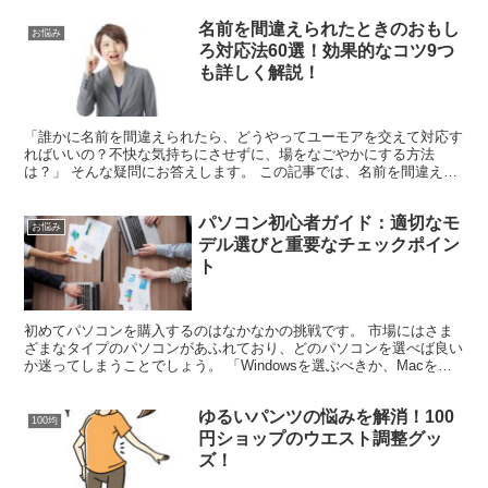
名前を間違えられたときのおもし
お悩み
ろ対応法60選！効果的なコツ9つ
も詳しく解説！
「誰かに名前を間違えられたら、どうやってユーモアを交えて対応す
ればいいの？不快な気持ちにさせずに、場をなごやかにする方法
は？」 そんな疑問にお答えします。 この記事では、名前を間違えら
れたときに使える、ユニークな対応方法を30種類ご紹介しま...
パソコン初心者ガイド：適切なモ
お悩み
デル選びと重要なチェックポイン
ト
初めてパソコンを購入するのはなかなかの挑戦です。 市場にはさま
ざまなタイプのパソコンがあふれており、どのパソコンを選べば良い
か迷ってしまうことでしょう。 「Windowsを選ぶべきか、Macを選
ぶべきか？」といった基本的な選択から、デザイン...
ゆるいパンツの悩みを解消！100
100均
円ショップのウエスト調整グッ
ズ！