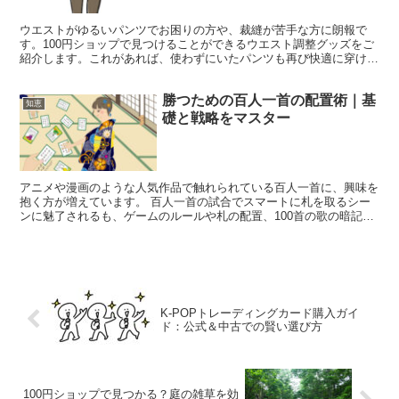
ウエストがゆるいパンツでお困りの方や、裁縫が苦手な方に朗報で
す。100円ショップで見つけることができるウエスト調整グッズをご
紹介します。これがあれば、使わずにいたパンツも再び快適に穿ける
ようになります。 ベルトループが不要！100円ショップ...
勝つための百人一首の配置術｜基
知恵
礎と戦略をマスター
アニメや漫画のような人気作品で触れられている百人一首に、興味を
抱く方が増えています。 百人一首の試合でスマートに札を取るシー
ンに魅了されるも、ゲームのルールや札の配置、100首の歌の暗記が
大変そうと感じる方もいるでしょう。 しかし、実際には...
K-POPトレーディングカード購入ガイ
ド：公式＆中古での賢い選び方
100円ショップで見つかる？庭の雑草を効