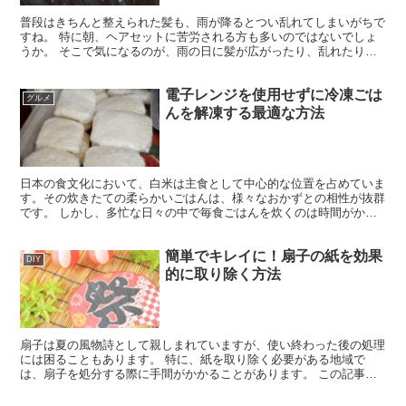
普段はきちんと整えられた髪も、雨が降るとつい乱れてしまいがちで
すね。 特に朝、ヘアセットに苦労される方も多いのではないでしょ
うか。 そこで気になるのが、雨の日に髪が広がったり、乱れたりす
る理由です。実は、これには湿度が深く関わっています。 ...
電子レンジを使用せずに冷凍ごは
グルメ
んを解凍する最適な方法
日本の食文化において、白米は主食として中心的な位置を占めていま
す。その炊きたての柔らかいごはんは、様々なおかずとの相性が抜群
です。 しかし、多忙な日々の中で毎食ごはんを炊くのは時間がかか
ります。 特に一人暮らしの方は、大量に炊いたごはんを冷...
簡単でキレイに！扇子の紙を効果
DIY
的に取り除く方法
扇子は夏の風物詩として親しまれていますが、使い終わった後の処理
には困ることもあります。 特に、紙を取り除く必要がある地域で
は、扇子を処分する際に手間がかかることがあります。 この記事で
は、扇子の紙を手軽かつ完全に取り除く方法を紹介します。 ...