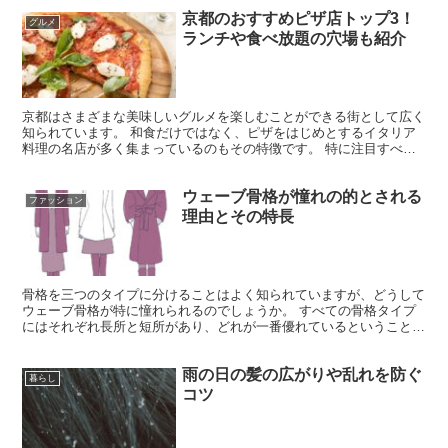
京都のおすすめピザ店トップ3！
グルメ
ランチや食べ放題の穴場も紹介
京都はさまざまな美味しいグルメを楽しむことができる街として広く
知られています。 和食だけではなく、ピザをはじめとするイタリア
料理の名店が多く集まっているのもその特徴です。 特に注目すべき
は、京都にある世界レベルのピザ店3軒です。 これらの店...
ウェーブ骨格が憧れの的とされる
ファッション
理由とその特長
骨格を三つのタイプに分けることはよく知られていますが、どうして
ウェーブ骨格が特に憧れられるのでしょうか。 すべての骨格タイプ
にはそれぞれ長所と短所があり、どれが一番優れているということは
ありません。 ただし、日本においては、ウェーブ骨格が理...
雨の日の髪の広がりや乱れを防ぐ
暮らし
コツ