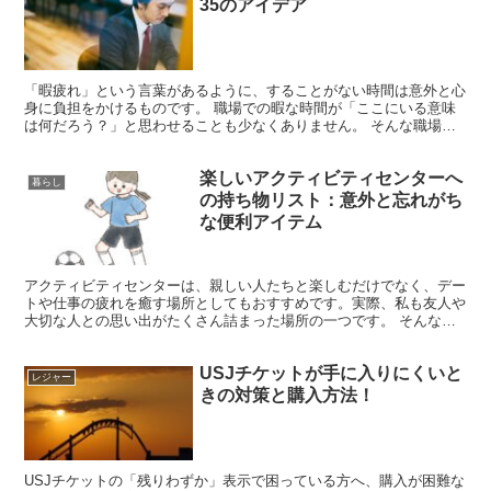
35のアイデア
「暇疲れ」という言葉があるように、することがない時間は意外と心
身に負担をかけるものです。 職場での暇な時間が「ここにいる意味
は何だろう？」と思わせることも少なくありません。 そんな職場で
の空いた時間をいかに有効に使うか、役立つ方法をいくつか...
楽しいアクティビティセンターへ
暮らし
の持ち物リスト：意外と忘れがち
な便利アイテム
アクティビティセンターは、親しい人たちと楽しむだけでなく、デー
トや仕事の疲れを癒す場所としてもおすすめです。実際、私も友人や
大切な人との思い出がたくさん詰まった場所の一つです。 そんな中
で、「これを持ってきて正解だった！」と思えるアイテムも...
USJチケットが手に入りにくいと
レジャー
きの対策と購入方法！
USJチケットの「残りわずか」表示で困っている方へ、購入が困難な