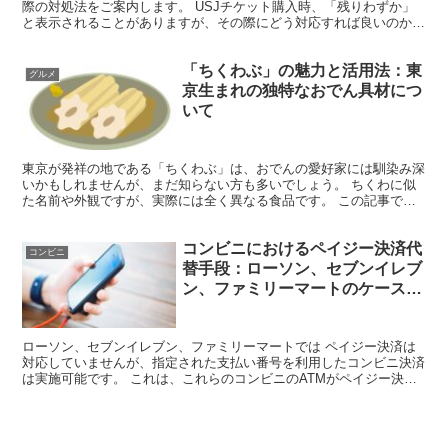
際の対処法をご案内します。 USJチケット購入時、「残りわずか」
と表示されることがありますが、その際にどう対応すれば良いのかを
以下で解説します。 ・ 「残りわずか」のチケットを...
「ちくわぶ」の魅力と活用法：東
グルメ
京生まれの独特なおでん具材につ
いて
東京が発祥の地である「ちくわぶ」は、おでんの愛好家には馴染み深
いかもしれませんが、まだ知らない方も多いでしょう。 ちくわに似
た名前や外観ですが、実際には全く異なる食品です。 この記事で
は、ちくわぶの特徴とおいしい食べ方を探ります。おでんだけ...
コンビニにおけるペイジー決済代
コンビニ
替手段：ローソン、セブンイレブ
ン、ファミリーマートのケース解
説
ローソン、セブンイレブン、ファミリーマートでは ペイジー決済は
対応していませんが、指定された支払い番号を利用したコンビニ決済
は実施可能です。 これは、これらのコンビニのATMがペイジー決済
をサポートしていないためです。 本記事では、コンビニ...