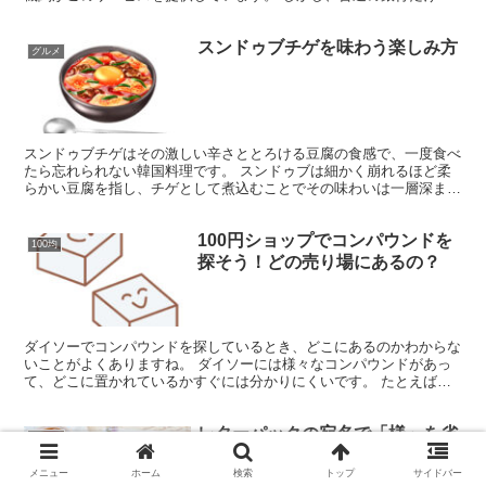
なく、信託銀行や信用金庫、さらに農業協同組合（JA）の...
スンドゥブチゲを味わう楽しみ方
グルメ
スンドゥブチゲはその激しい辛さととろける豆腐の食感で、一度食べ
たら忘れられない韓国料理です。 スンドゥブは細かく崩れるほど柔
らかい豆腐を指し、チゲとして煮込むことでその味わいは一層深まり
ます。通常は「スンドゥブ」と短縮して呼ばれ、その名の通...
100円ショップでコンパウンドを
100均
探そう！どの売り場にあるの？
ダイソーでコンパウンドを探しているとき、どこにあるのかわからな
いことがよくありますね。 ダイソーには様々なコンパウンドがあっ
て、どこに置かれているかすぐには分かりにくいです。 たとえば、
自動車のヘッドライトをピカピカにするコンパウンドは、自...
レターパックの宛名で「様」を省
マナー
くべき？削除方法と守るべきマナ
ー
メニュー
ホーム
検索
トップ
サイドバー