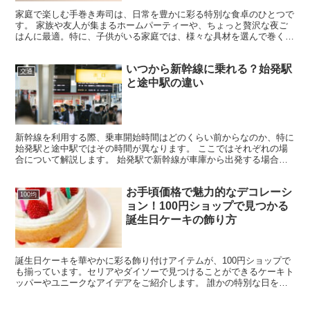
家庭で楽しむ手巻き寿司は、日常を豊かに彩る特別な食卓のひとつで
す。 家族や友人が集まるホームパーティーや、ちょっと贅沢な夜ご
はんに最適。特に、子供がいる家庭では、様々な具材を選んで巻くこ
とができるので、作る過程から食べる瞬間まで、楽しみ溢れ...
いつから新幹線に乗れる？始発駅
交通
と途中駅の違い
新幹線を利用する際、乗車開始時間はどのくらい前からなのか、特に
始発駅と途中駅ではその時間が異なります。 ここではそれぞれの場
合について解説します。 始発駅で新幹線が車庫から出発する場合
は、出発の10分前から乗車が可能です。 しかし、終点から...
お手頃価格で魅力的なデコレーシ
100均
ョン！100円ショップで見つかる
誕生日ケーキの飾り方
誕生日ケーキを華やかに彩る飾り付けアイテムが、100円ショップで
も揃っています。セリアやダイソーで見つけることができるケーキト
ッパーやユニークなアイデアをご紹介します。 誰かの特別な日を豪
華に祝いたいですか？次のような疑問を持っている方も多...