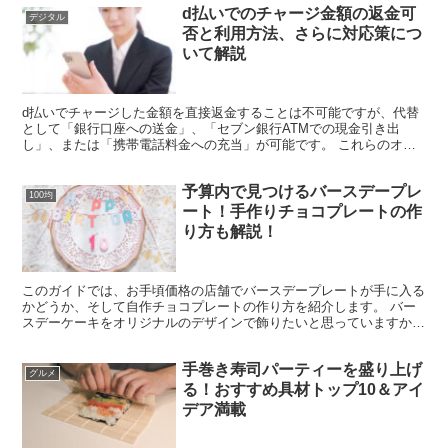
d払いでのチャージ金額の返金可
デジタル
否と利用方法、さらに対応策につ
いて解説
d払いでチャージした金額を直接返金することは不可能ですが、代替
として「銀行口座への送金」、「セブン銀行ATMでの現金引き出
し」、または「携帯電話料金への充当」が可能です。 これらのオプ
ションの反映時間は、銀行口座への送金が1〜2営業日後、セ...
予算内で見つけるバースデープレ
100均
ート！手作りチョコプレートの作
り方も解説！
このガイドでは、お手頃価格の店舗でバースデープレートが手に入る
かどうか、そして自作チョコプレートの作り方を紹介します。 バー
スデーケーキをオリジナルのデザインで飾りたいと思っていますか？
以下のような疑問を持っている方には特におすすめです。 ...
手巻き寿司パーティーを盛り上げ
グルメ
る！おすすめ具材トップ10＆アイ
デア満載