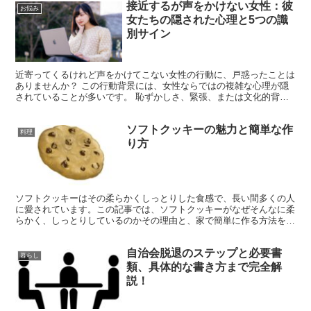
接近するが声をかけない女性：彼
お悩み
女たちの隠された心理と5つの識
別サイン
近寄ってくるけれど声をかけてこない女性の行動に、戸惑ったことは
ありませんか？ この行動背景には、女性ならではの複雑な心理が隠
されていることが多いです。 恥ずかしさ、緊張、または文化的背景
など、様々な要素が絡んでいます。 しかし、心配は無用で...
ソフトクッキーの魅力と簡単な作
料理
り方
ソフトクッキーはその柔らかくしっとりした食感で、長い間多くの人
に愛されています。この記事では、ソフトクッキーがなぜそんなに柔
らかく、しっとりしているのかその理由と、家で簡単に作る方法をご
紹介します。 お菓子作りが初めての方でもトライしやすい...
自治会脱退のステップと必要書
暮らし
類、具体的な書き方まで完全解
説！