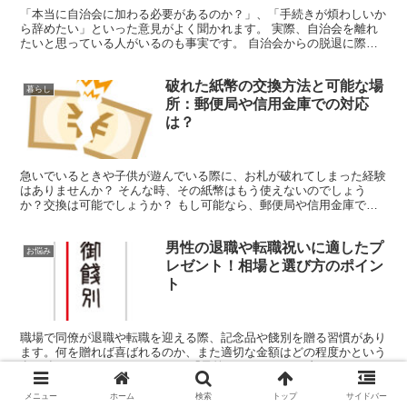
「本当に自治会に加わる必要があるのか？」、「手続きが煩わしいか
ら辞めたい」といった意見がよく聞かれます。 実際、自治会を離れ
たいと思っている人がいるのも事実です。 自治会からの脱退に際し
て、特別な理由を用意する必要はありません。単に退会を希...
破れた紙幣の交換方法と可能な場
暮らし
所：郵便局や信用金庫での対応
は？
急いでいるときや子供が遊んでいる際に、お札が破れてしまった経験
はありませんか？ そんな時、その紙幣はもう使えないのでしょう
か？交換は可能でしょうか？ もし可能なら、郵便局や信用金庫での
手続きはどうなるのでしょうか？また、交換には手数料がかか...
男性の退職や転職祝いに適したプ
お悩み
レゼント！相場と選び方のポイン
ト
職場で同僚が退職や転職を迎える際、記念品や餞別を贈る習慣があり
ます。何を贈れば喜ばれるのか、また適切な金額はどの程度かという
点で迷うことがよくあります。 「予算はどれくらいが良いのだろう
か？」 「どのようなギフトが喜ばれるのだろうか？」 こ...
メニュー
ホーム
検索
トップ
サイドバー