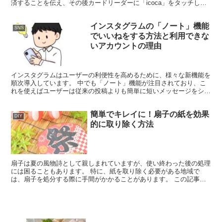
済することを伝え、その後カードリーダーに「icoca」をタッチして
支払います。 購入に応じてポイントが付与され...
インスタグラムの「ノート」機能
SNS
でいいねをする方法と利用できな
いアカウントの理由
インスタグラムはユーザーの利便性を高めるために、様々な新機能を
順次導入しています。 中でも「ノート」機能が注目されており、こ
れを使えばユーザーは従来の投稿よりも簡単に短いメッセージをシェ
アできます。 この記事では、ノート機能でいいねをする方...
簡単でキレイに！扇子の紙を効果
DIY
的に取り除く方法
扇子は夏の風物詩として親しまれていますが、使い終わった後の処理
には困ることもあります。 特に、紙を取り除く必要がある地域で
は、扇子を処分する際に手間がかかることがあります。 この記事で
は、扇子の紙を手軽かつ完全に取り除く方法を紹介します。 ...