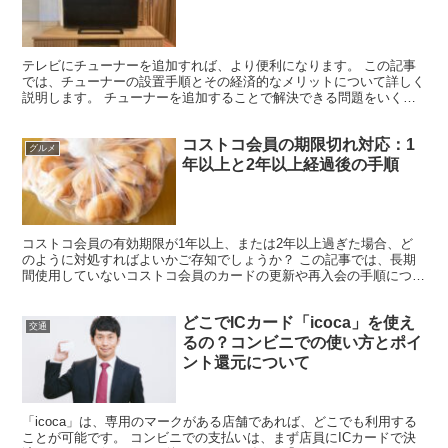
テレビにチューナーを追加すれば、より便利になります。 この記事
では、チューナーの設置手順とその経済的なメリットについて詳しく
説明します。 チューナーを追加することで解決できる問題をいくつ
か挙げてみましょう。 ・ チューナーレスのテレビで地上...
コストコ会員の期限切れ対応：1
グルメ
年以上と2年以上経過後の手順
コストコ会員の有効期限が1年以上、または2年以上過ぎた場合、ど
のように対処すればよいかご存知でしょうか？ この記事では、長期
間使用していないコストコ会員のカードの更新や再入会の手順につい
て解説します。 コストコ会員の期限が1年以上経過した場...
どこでICカード「icoca」を使え
交通
るの？コンビニでの使い方とポイ
ント還元について
「icoca」は、専用のマークがある店舗であれば、どこでも利用する
ことが可能です。 コンビニでの支払いは、まず店員にICカードで決