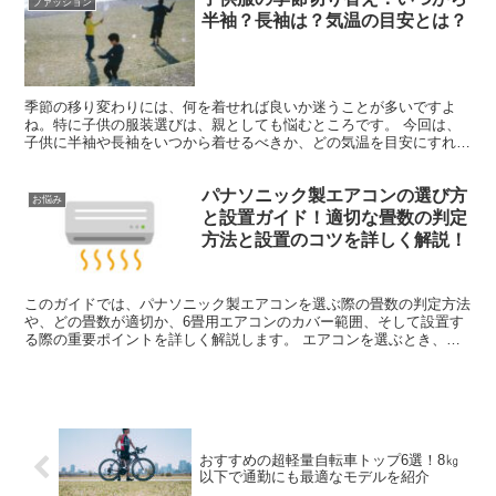
ファッション
半袖？長袖は？気温の目安とは？
季節の移り変わりには、何を着せれば良いか迷うことが多いですよ
ね。特に子供の服装選びは、親としても悩むところです。 今回は、
子供に半袖や長袖をいつから着せるべきか、どの気温を目安にすれば
良いのかを調べました。この情報があれば、日々の服選びに迷...
パナソニック製エアコンの選び方
お悩み
と設置ガイド！適切な畳数の判定
方法と設置のコツを詳しく解説！
このガイドでは、パナソニック製エアコンを選ぶ際の畳数の判定方法
や、どの畳数が適切か、6畳用エアコンのカバー範囲、そして設置す
る際の重要ポイントを詳しく解説します。 エアコンを選ぶとき、ど
の畳数が必要か判断に迷うことはありませんか？ どのよう...
おすすめの超軽量自転車トップ6選！8㎏
以下で通勤にも最適なモデルを紹介