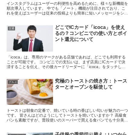
インスタグラムはユーザーの利便性を高めるために、様々な新機能を
順次導入しています。 中でも「ノート」機能が注目されており、こ
れを使えばユーザーは従来の投稿よりも簡単に短いメッセージをシェ
アできます。 この記事では、ノート機能でいいねをする方...
どこでICカード「icoca」を使え
交通
るの？コンビニでの使い方とポイ
ント還元について
「icoca」は、専用のマークがある店舗であれば、どこでも利用する
ことが可能です。 コンビニでの支払いは、まず店員にICカードで決
済することを伝え、その後カードリーダーに「icoca」をタッチして
支払います。 購入に応じてポイントが付与され...
究極のトーストの焼き方：トース
グルメ
ターとオーブンを駆使して
トーストは朝食の定番で、焼いている時の香ばしい匂いが魅力の一つ
です。 皆さんはどのようにしてトーストを焼いていますか？ 高級食
パンも素敵ですが、普段使いのスーパーで買える食パンでも十分美味
しくいただけます。 実は少しのコツで、普通の食パンを...
子供服の季節切り替え：いつから