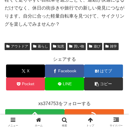
だけでなく、休日の街歩きや旅行での新しい発見につなが
ります。自分に合った軽量自転車を見つけて、サイクリン
グを楽しんでみませんか？
アウトドア
暮らし
知恵
買い物
遊び
雑学
シェアする
X
Facebook
はてブ
Pocket
LINE
コピー
xs374753をフォローする
メニュー
ホーム
検索
トップ
サイドバー