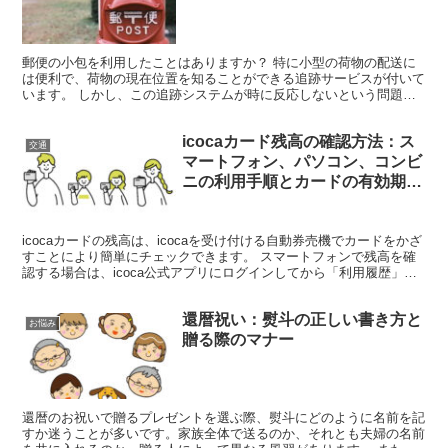
郵便の小包を利用したことはありますか？ 特に小型の荷物の配送に
は便利で、荷物の現在位置を知ることができる追跡サービスが付いて
います。 しかし、この追跡システムが時に反応しないという問題が
起こることがあります。 具体的には、荷物の状態が受け取...
icocaカード残高の確認方法：ス
交通
マートフォン、パソコン、コンビ
ニの利用手順とカードの有効期間
について
icocaカードの残高は、icocaを受け付ける自動券売機でカードをかざ
すことにより簡単にチェックできます。 スマートフォンで残高を確
認する場合は、icoca公式アプリにログインしてから「利用履歴」を
選択します。 パソコンを使用して残高を調...
還暦祝い：熨斗の正しい書き方と
お悩み
贈る際のマナー
還暦のお祝いで贈るプレゼントを選ぶ際、熨斗にどのように名前を記
すか迷うことが多いです。家族全体で送るのか、それとも夫婦の名前