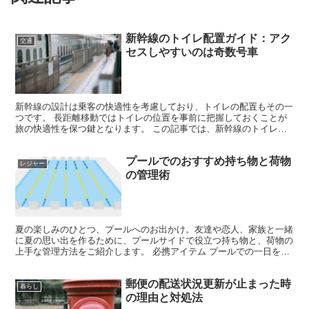
新幹線のトイレ配置ガイド：アク
交通
セスしやすいのは奇数号車
新幹線の設計は乗客の快適性を考慮しており、トイレの配置もその一
つです。 長距離移動ではトイレの位置を事前に把握しておくことが
旅の快適性を保つ鍵となります。 この記事では、新幹線のトイレと
多目的トイレの位置について詳しく説明します。 新幹線内...
プールでのおすすめ持ち物と荷物
レジャー
の管理術
夏の楽しみのひとつ、プールへのお出かけ。友達や恋人、家族と一緒
に夏の思い出を作るために、プールサイドで役立つ持ち物と、荷物の
上手な管理方法をご紹介します。 必携アイテム プールでの一日を快
適に過ごすための、おすすめ持ち物です。 1. 小銭 ...
郵便の配送状況更新が止まった時
暮らし
の理由と対処法