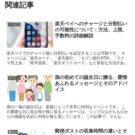
関連記事
楽天ペイへのチャージと分割払い
コンビニ
の可能性について：方法、上限、
手数料の詳細解説
楽天ペイでのチャージ後に分割払いを設定することは可能です。 チ
ャージには「楽天カード」「楽天銀行」「セブン銀行ATM」「ラク
マ売上金」「暗号資産」「楽天ギフトカード」など多彩な方法があり
ます。 チャージの一回あたりの上限は50万円、月間での...
孫の初めての誕生日に贈る、愛情
イベント
あふれるメッセージとそのアドバ
イス
孫の一歳の誕生日は、家族にとって非常に特別なイベントです。 こ
の重要な日に祖父母が孫に送るメッセージは、シンプルながらも心か
らの感謝を込めた内容が最も適しています。 この記事で、そんな記
念すべき一日にふさわしい、心に残るメッセージのアイディ...
郵便ポストの収集時間の違いとそ
暮らし