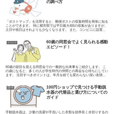
の調べ方
「ポストマップ」を活用すると、郵便ポストの収集時間を簡単に知る
ことができます。 特に都市部では平日最大4回の収集がありますが、
土日や祝日はそれよりも少なくなります。 また、コンビニに設置さ
れたポストは、週末を含む毎日2回の収集が行われるのが...
60歳の同窓会でよく見られる感動
イベント
エピソード！
60歳の節目を迎える同窓会での一般的な出来事をご紹介します。 こ
の歳になると、多くの人が学生時代の仲間との再会を心待ちにしてい
ます。 注目すべきポイントは、年月を経ても変わらない深い友情
や、新たな発見がある点です。時が経っても、その親密さは...
100円ショップで見つける手動脱
100均
水器の代替品と選び方についての
ガイド
手動脱水器は、少量の洗濯や手洗いした衣類を効率良く水切りするの