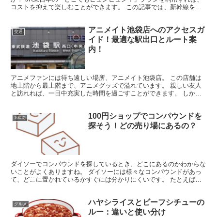
コストを抑えて楽しむことができます。 この記事では、新幹線を利
用した格安旅行のコツをお教えします。 JREポイント...
アニメイト池袋店へのアクセスガ
交通
イド！最適な駅出口とルート案
内！
アニメファンには待ち遠しい場所、アニメイト池袋店。 この店舗は
地上階から最上階まで、アニメグッズで溢れています。 親しい友人
と訪れれば、一日中充実した時間を過ごすことができます。 しか
し、活気ある池袋の駅は広範囲にわたり、常に多くの人で賑わ...
100円ショップでコンパウンドを
100均
探そう！どの売り場にあるの？
ダイソーでコンパウンドを探しているとき、どこにあるのかわからな
いことがよくありますね。 ダイソーには様々なコンパウンドがあっ
て、どこに置かれているかすぐには分かりにくいです。 たとえば、
自動車のヘッドライトをピカピカにするコンパウンドは、自...
ハヤシライスとビーフシチューの
グルメ
ルー：違いと使い分け