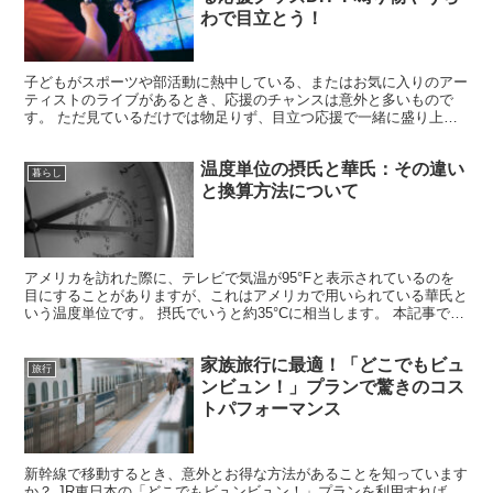
わで目立とう！
子どもがスポーツや部活動に熱中している、またはお気に入りのアー
ティストのライブがあるとき、応援のチャンスは意外と多いもので
す。 ただ見ているだけでは物足りず、目立つ応援で一緒に盛り上が
りたいですよね！ 他の人と被らずに、かつ費用を抑えてオリ...
温度単位の摂氏と華氏：その違い
暮らし
と換算方法について
アメリカを訪れた際に、テレビで気温が95°Fと表示されているのを
目にすることがありますが、これはアメリカで用いられている華氏と
いう温度単位です。 摂氏でいうと約35°Cに相当します。 本記事で
は、摂氏と華氏の存在背景、これらの単位の特徴、換...
家族旅行に最適！「どこでもビュ
旅行
ンビュン！」プランで驚きのコス
トパフォーマンス
新幹線で移動するとき、意外とお得な方法があることを知っています
か？ JR東日本の「どこでもビュンビュン！」プランを利用すれば、