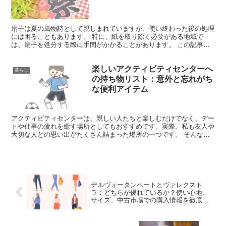
扇子は夏の風物詩として親しまれていますが、使い終わった後の処理
には困ることもあります。 特に、紙を取り除く必要がある地域で
は、扇子を処分する際に手間がかかることがあります。 この記事で
は、扇子の紙を手軽かつ完全に取り除く方法を紹介します。 ...
楽しいアクティビティセンターへ
暮らし
の持ち物リスト：意外と忘れがち
な便利アイテム
アクティビティセンターは、親しい人たちと楽しむだけでなく、デー
トや仕事の疲れを癒す場所としてもおすすめです。実際、私も友人や
大切な人との思い出がたくさん詰まった場所の一つです。 そんな中
で、「これを持ってきて正解だった！」と思えるアイテムも...
デルヴォータンペートとヴァレクスト
ラ：どちらが優れているか？使い心地、
サイズ、中古市場での購入情報を徹底比
較！