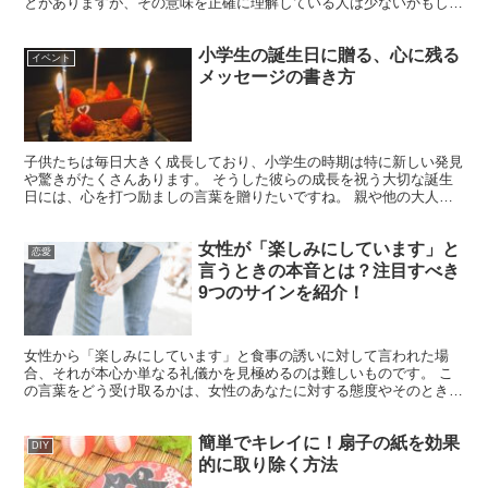
とがありますが、その意味を正確に理解している人は少ないかもしれ
ません。 この記事では、じゃがいもの品種と「ばれいし...
小学生の誕生日に贈る、心に残る
イベント
メッセージの書き方
子供たちは毎日大きく成長しており、小学生の時期は特に新しい発見
や驚きがたくさんあります。 そうした彼らの成長を祝う大切な誕生
日には、心を打つ励ましの言葉を贈りたいですね。 親や他の大人か
らの深い愛情を込めたメッセージは、子供にとってかけがえ...
女性が「楽しみにしています」と
恋愛
言うときの本音とは？注目すべき
9つのサインを紹介！
女性から「楽しみにしています」と食事の誘いに対して言われた場
合、それが本心か単なる礼儀かを見極めるのは難しいものです。 こ
の言葉をどう受け取るかは、女性のあなたに対する態度やそのときの
会話の内容に大きく左右されます。 もし本当に興味を持って...
簡単でキレイに！扇子の紙を効果
DIY
的に取り除く方法