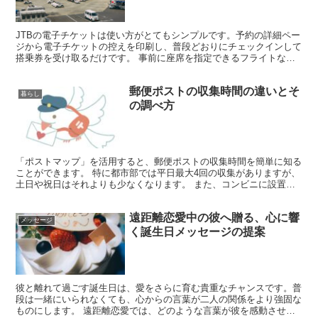
JTBの電子チケットは使い方がとてもシンプルです。予約の詳細ペー
ジから電子チケットの控えを印刷し、普段どおりにチェックインして
搭乗券を受け取るだけです。 事前に座席を指定できるフライトな
ら、予約時に座席を選ぶことができます。 もしエラーメッ...
郵便ポストの収集時間の違いとそ
暮らし
の調べ方
「ポストマップ」を活用すると、郵便ポストの収集時間を簡単に知る
ことができます。 特に都市部では平日最大4回の収集がありますが、
土日や祝日はそれよりも少なくなります。 また、コンビニに設置さ
れたポストは、週末を含む毎日2回の収集が行われるのが...
遠距離恋愛中の彼へ贈る、心に響
メッセージ
く誕生日メッセージの提案
彼と離れて過ごす誕生日は、愛をさらに育む貴重なチャンスです。普
段は一緒にいられなくても、心からの言葉が二人の関係をより強固な
ものにします。 遠距離恋愛では、どのような言葉が彼を感動させる