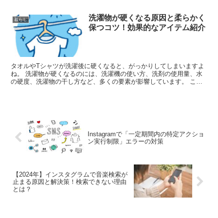
のか選ぶのが難しいこともあります。 以下に、愛情を込め...
洗濯物が硬くなる原因と柔らかく
暮らし
保つコツ！効果的なアイテム紹介
タオルやTシャツが洗濯後に硬くなると、がっかりしてしまいますよ
ね。 洗濯物が硬くなるのには、洗濯機の使い方、洗剤の使用量、水
の硬度、洗濯物の干し方など、多くの要素が影響しています。 この
記事では、洗濯物が硬くなる主な理由を掘り下げ、それを避...
Instagramで「一定期間内の特定アクショ
ン実行制限」エラーの対策
【2024年】インスタグラムで音楽検索が
止まる原因と解決策！検索できない理由
とは？