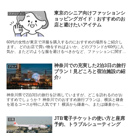
東京のシニア向けファッションシ
ファッション
ョッピングガイド：おすすめのお
店と避けたいアイテム
60代の女性が東京で洋服を購入するのにおすすめの場所をご紹介し
ます。 どのお店で買い物をすればよいか、どのブランドが60代に人
気か、またどのような服を避けるべきかなど、ファッションに関する
様々な疑問を抱えることがあるかと思います。 東京にお...
神奈川での充実した2泊3日の旅行
グルメ
プラン！見どころと宿泊施設の紹
介♪
神奈川県で2泊3日の旅行を計画していますが、どこを訪れるのがお
すすめでしょうか？ 神奈川でのおすすめ旅行プランは、横浜と鎌倉
を巡るコースが特に人気です！ 横浜から鎌倉へ、または鎌倉から横
浜へと向かう2種類のルートをご提案します。 さらに、横...
JTB電子チケットの使い方と座席
交通
予約、トラブルシューティング