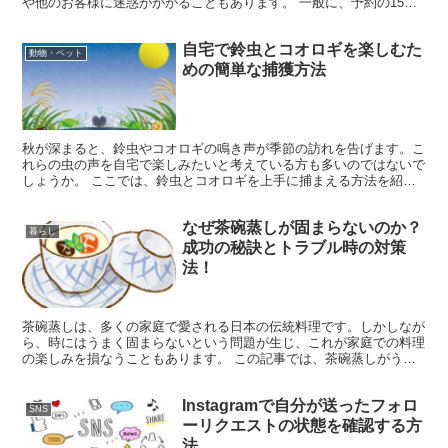
や他のお客様に迷惑がかかることもあります。 一般に、予約の15分
前には少し早すぎるとされており、5分から10分前に到...
自宅で鈴虫とコオロギを楽しむた
動物・ペット
めの簡単な捕獲方法
秋が深まると、鈴虫やコオロギの鳴き声が季節の訪れを告げます。こ
れらの虫の声を自宅で楽しみたいと考えている方も多いのではないで
しょうか。 ここでは、鈴虫とコオロギを上手に捕まえる方法を紹介
します。 鈴虫を見つける方法：鈴虫の生息地 まずは、こ...
なぜ茶碗蒸しが固まらないのか？
暮らし
成功の秘訣とトラブル時の対策
法！
茶碗蒸しは、多くの家庭で愛される日本の伝統料理です。しかしなが
ら、時にはうまく固まらないという問題が生じ、これが家庭での料理
の楽しみを損なうこともあります。 この記事では、茶碗蒸しがうま
く固まらない原因と、それを美味しく作るコツ、さらに失敗...
Instagramで自分が送ったフォロ
SNS
ーリクエストの状態を確認する方
法