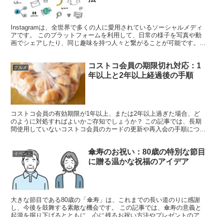
Instagramは、全世界で多くの人に愛用されているソーシャルメディ
アです。 このプラットフォームを利用して、日常の様子を写真や動
画でシェアしたり、同じ趣味を持つ人々と繋がることが可能です。
でも、フォローリクエストを送ったけれど、相手に...
コストコ会員の期限切れ対応：1
グルメ
年以上と2年以上経過後の手順
コストコ会員の有効期限が1年以上、または2年以上過ぎた場合、ど
のように対処すればよいかご存知でしょうか？ この記事では、長期
間使用していないコストコ会員のカードの更新や再入会の手順につい
て解説します。 コストコ会員の期限が1年以上経過した場...
傘寿のお祝い：80歳の特別な節目
イベント
に贈る温かな祝福のアイデア
大きな節目である80歳の「傘寿」は、これまでの長い道のりに感謝
し、今後を鼓舞する素敵な機会です。 この記事では、傘寿の意義と
起源を掘り下げるとともに、心に残るお祝い方法やプレゼントのアイ