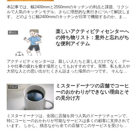
本記事では、幅2400mmと2550mmのキッチンの利点と課題、リクシ
ルで人気のキッチンモデル、さらに理想的な奥行きについて解説しま
す。 どのように幅2400mmのキッチンが日常で機能するのか、また
幅2550mmのキッチンがどのような利点を...
楽しいアクティビティセンターへ
暮らし
の持ち物リスト：意外と忘れがち
な便利アイテム
アクティビティセンターは、親しい人たちと楽しむだけでなく、デー
トや仕事の疲れを癒す場所としてもおすすめです。実際、私も友人や
大切な人との思い出がたくさん詰まった場所の一つです。 そんな中
で、「これを持ってきて正解だった！」と思えるアイテムも...
ミスタードーナツの店舗でコーヒ
グルメ
ーのおかわりができない理由とそ
の見分け方
ミスタードーナツは、全国に店舗を持つ人気のドーナツチェーンで、
特にコーヒーのおかわりが可能なサービスは多くの顧客に支持されて
います。 しかし、残念ながら全ての店舗でこのサービスを受けられ
るわけではありません。 この記事では、コーヒーのおかわ...