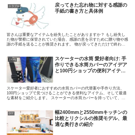
戻ってきた忘れ物に対する感謝の
トラブル
手紙の書き方と具体例
皆さんは重要なアイテムを紛失したことがありますか？ もし紛失し
た物が警察に保管されていた場合、感謝の意を示すために贈り物や感
謝の手紙を送ることが推奨されます。 物が戻ってきただけで終わり
ではありません。 この記事では、忘れ物が戻された際にど...
スケーターの水筒 愛好者向け: 手
100均
作りできる水筒カバーのアイデア
と100円ショップの便利アイテ
ム、適切な素材を紹介！
スケーター愛好者におすすめの水筒カバーの代替案や手作り方法、
100円ショップで見つけることができる便利なアイテム、そして最適
な素材をご紹介します。 スケーターの水筒カバーを持っていて、次
のような疑問を持っていませんか？ 1. 水筒カバーの代...
幅2400mmと2550mmキッチンの
DIY
比較とリクシルの推奨モデル、最
適な奥行きの紹介