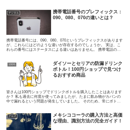
アイテムは何かを見極めるのは容易ではありません。 必要...
携帯電話番号のプレフィックス：
デジタル
090、080、070の違いとは？
携帯電話番号には、090、080、070というプレフィックスがあります
が、これらにはどのような違いが存在するのでしょうか。 実は、こ
れらの番号にはステータスによる違いはありません。 携帯電話の利
用者数が増加し、090番号が不足するようになっ...
ダイソーとセリアの防漏ドリンク
100均
ボトル！100円ショップで見つけ
るおすすめ商品
皆さんは100円ショップでドリンクボトルを購入したことはあります
か？ 私も過去に何度か使ってみましたが、たまに飲み物がカバンの
中で漏れるという問題が発生していました。 そのため、常にボトル
が横にならないよう注意していました。 その後、キャッ...
メキシココーラの購入方法と高価
グルメ
な理由、識別方法の完全ガイド！