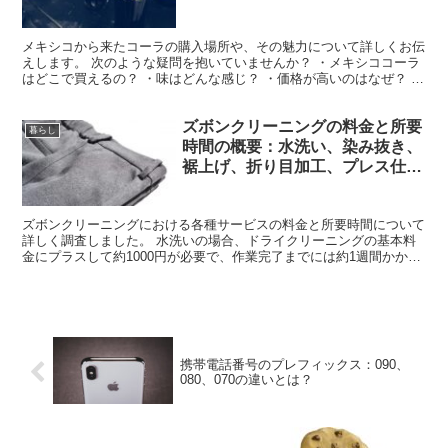
メキシコから来たコーラの購入場所や、その魅力について詳しくお伝
えします。 次のような疑問を抱いていませんか？ ・メキシココーラ
はどこで買えるの？ ・味はどんな感じ？ ・価格が高いのはなぜ？ ・
他のコーラとの違いは何？ メキシココーラを試して...
ズボンクリーニングの料金と所要
暮らし
時間の概要：水洗い、染み抜き、
裾上げ、折り目加工、プレス仕上
げ
ズボンクリーニングにおける各種サービスの料金と所要時間について
詳しく調査しました。 水洗いの場合、ドライクリーニングの基本料
金にプラスして約1000円が必要で、作業完了までには約1週間かかり
ます。 染み抜きは、料金が500円から5000円の...
携帯電話番号のプレフィックス：090、
080、070の違いとは？