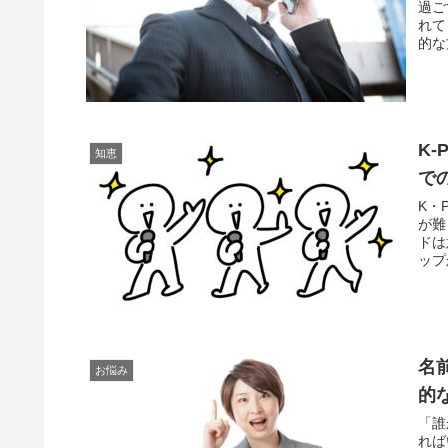
過ご
れて
的な
K
知恵
で
K・
が難
ドは
ップ
名
お悩み
的
「誰
れば