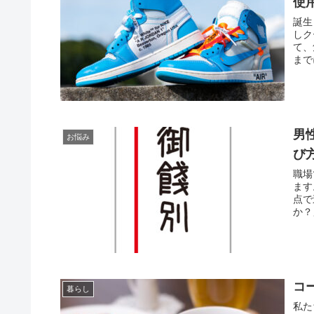
使
誕生
しク
て、
まで
男
お悩み
び
職場
ます
点で
か？
コ
暮らし
私た