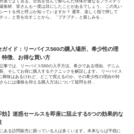
作業でよく見る、空気を含んで膨らんだ球体が連なるプラスチッ
緩衝材、皆さんも一度は目にしたことがあるでしょう。 この丸い
シートを何と呼ぶか知っていますか？ 通常、楽しく指で押して
チッ」と音を出すことから、「プチプチ」と親しみを...
全ガイド：リーバイス560の購入場所、希少性の理
、特徴、お得な買い方
記事では、リーバイス560の入手方法、希少である理由、デニム
長、そしてお得に購入するテクニックを解説します。 リーバイス
0に興味はあるけれど、どこで買えるのか、その希少性の理由や特
さらには価格を抑える購入方法について疑問を持...
即効】迷惑セールスを即座に阻止する5つの効果的な
策
にある訪問販売に困っている人は多くいます。本来ならば平穏に