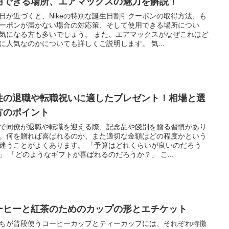
用できる場所、エアマックスの魅力を解説！
日が近づくと、Nikeの特別な誕生日割引クーポンの取得方法、も
ーポンが届かない場合の対応策、そして使用できる場所につい
気になる方も多いでしょう。 また、エアマックスがなぜこれほど
に人気なのかについても詳しくご説明します。 気...
性の退職や転職祝いに適したプレゼント！相場と選
方のポイント
で同僚が退職や転職を迎える際、記念品や餞別を贈る習慣があり
。何を贈れば喜ばれるのか、また適切な金額はどの程度かという
迷うことがよくあります。 「予算はどれくらいが良いのだろう
」 「どのようなギフトが喜ばれるのだろうか？」 こ...
ーヒーと紅茶のためのカップの形とエチケット
ちが普段使うコーヒーカップとティーカップには、それぞれ特徴