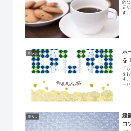
的な
元が
す。
ホ
暮らし
を
「も
をお
す。
ーゼ
緩
暮らし
コ