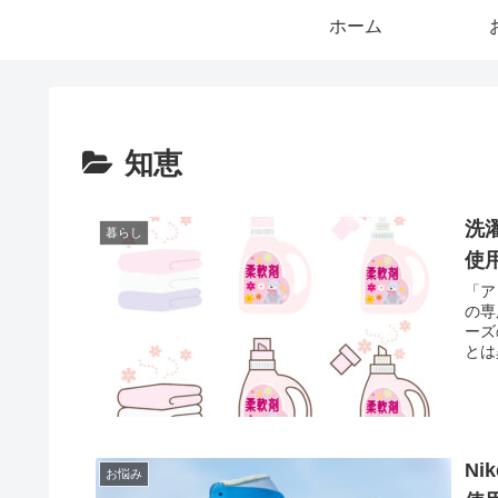
ホーム
知恵
洗
暮らし
使
「ア
の専
ーズ
とは
N
お悩み