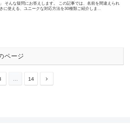
」 そんな疑問にお答えします。 この記事では、名前を間違えられ
きに使える、ユニークな対応方法を30種類ご紹介しま...
のページ
次
3
…
14
へ