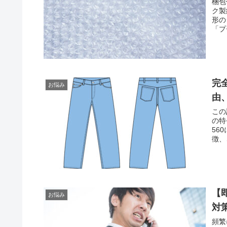
梱包
ク製
形の
「プ
完
お悩み
由
この
の特
56
徴、
【
お悩み
対
頻繁