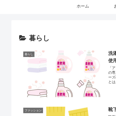
ホーム
暮らし
洗
暮らし
使
「ア
の専
ーズ
とは
靴
ファッション