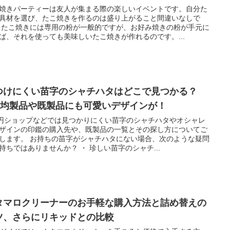
焼きパーティーは友人が集まる際の楽しいイベントです。自分た
具材を選び、たこ焼きを作るのは盛り上がること間違いなしで
 たこ焼きには専用の粉が一般的ですが、お好み焼きの粉が手元に
ば、それを使っても美味しいたこ焼きが作れるのです。...
つけにくい苗字のシャチハタはどこで見つかる？
00均製品や既製品にも可愛いデザインが！
0円ショップなどでは見つかりにくい苗字のシャチハタやオシャレ
ザインの印鑑の購入先や、既製品の一覧とその探し方についてご
します。 お持ちの苗字がシャチハタにない場合、次のような疑問
持ちではありませんか？ ・ 珍しい苗字のシャチ...
タマロクリーナーのお手軽な購入方法と詰め替えの
ツ、さらにリキッドとの比較