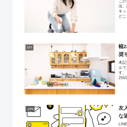
この
法、
キッ
どこ
幅
DIY
奨
本記
ルで
す。
25
友
SNS
な
LI