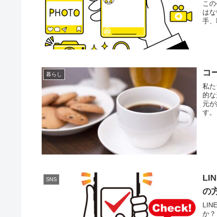
この
はな
手、
コ
暮らし
私た
的な
元が
す。
LI
SNS
の
LI
か？