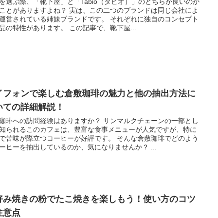
を選ぶ際、「靴下屋」と「Tabio（タビオ）」のどちらが良いのか
ことがありますよね？ 実は、この二つのブランドは同じ会社によ
運営されている姉妹ブランドです。 それぞれに独自のコンセプト
品の特性があります。 この記事で、靴下屋...
イフォンで楽しむ倉敷珈琲の魅力と他の抽出方法に
いての詳細解説！
珈琲への訪問経験はありますか？ サンマルクチェーンの一部とし
知られるこのカフェは、豊富な食事メニューが人気ですが、特に
で苦味が際立つコーヒーが好評です。 そんな倉敷珈琲でどのよう
ーヒーを抽出しているのか、気になりませんか？ ...
好み焼きの粉でたこ焼きを楽しもう！使い方のコツ
注意点