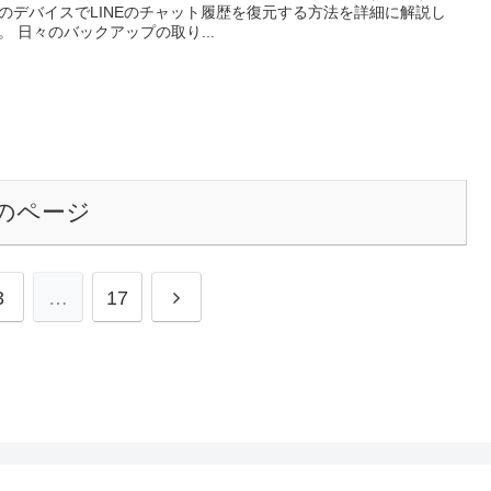
のデバイスでLINEのチャット履歴を復元する方法を詳細に解説し
。 日々のバックアップの取り...
のページ
次
3
…
17
へ