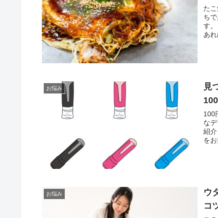
たこ
ちで
す。
あれ
見
お悩み
1
10
なデ
紹介
をお
ウ
お悩み
コ