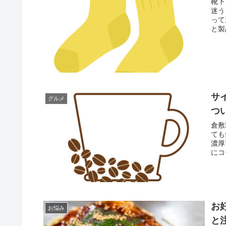
靴下
迷う
って
と製
サ
グルメ
つ
倉敷
ても
濃厚
にコ
お
お悩み
と