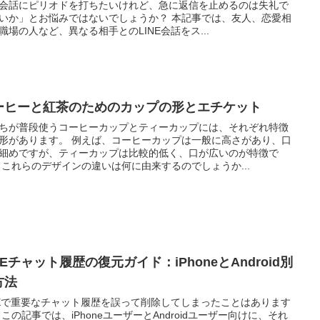
会話にピリオドを打ちたいけれど、急に返信を止めるのは失礼で
いか」とお悩みではないでしょうか？ 本記事では、友人、恋愛相
職場の人など、異なる相手とのLINE会話をス...
ーヒーと紅茶のためのカップの形とエチケット
ちが普段使うコーヒーカップとティーカップには、それぞれ特徴
形があります。 例えば、コーヒーカップは一般に高さがあり、口
細めですが、ティーカップは比較的低く、口が広いのが特徴で
 これらのデザインの違いは何に由来するのでしょうか...
NEチャット履歴の復元ガイド：iPhoneとAndroid別
方法
NEで重要なチャット履歴を誤って削除してしまったことはあります
 この記事では、iPhoneユーザーとAndroidユーザー向けに、それ