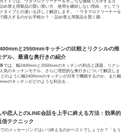
ガイドでは、ウタマロクリーナーを手ごろな価格で入手する方
詰め替え用製品の賢い買い方、使用を継続しない理由、そしてリ
ドタイプとの違いを詳しく解説します。 ・ウタマロクリーナーを
で購入するのがお手軽か？ ・詰め替え用製品を賢く購...
2400mmと2550mmキッチンの比較とリクシルの推
モデル、最適な奥行きの紹介
事では、幅2400mmと2550mmのキッチンの利点と課題、リクシ
人気のキッチンモデル、さらに理想的な奥行きについて解説しま
 どのように幅2400mmのキッチンが日常で機能するのか、また幅
50mmのキッチンがどのような利点を...
人や恋人とのLINE会話を上手に終える方法：効果的
返信テクニック
NEでのメッセージングはいつ終えるのがベストでしょうか？「もう