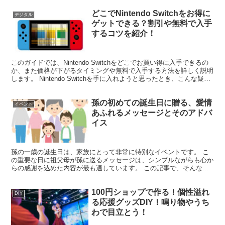
どこでNintendo Switchをお得に
デジタル
ゲットできる？割引や無料で入手
するコツを紹介！
このガイドでは、Nintendo Switchをどこでお買い得に入手できるの
か、また価格が下がるタイミングや無料で入手する方法を詳しく説明
します。 Nintendo Switchを手に入れようと思ったとき、こんな疑問
を持ったことはありません...
孫の初めての誕生日に贈る、愛情
イベント
あふれるメッセージとそのアドバ
イス
孫の一歳の誕生日は、家族にとって非常に特別なイベントです。 こ
の重要な日に祖父母が孫に送るメッセージは、シンプルながらも心か
らの感謝を込めた内容が最も適しています。 この記事で、そんな記
念すべき一日にふさわしい、心に残るメッセージのアイディ...
100円ショップで作る！個性溢れ
DIY
る応援グッズDIY！鳴り物やうち
わで目立とう！