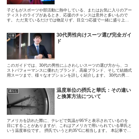
子どもがスポーツや部活動に熱中している、またはお気に入りのアー
ティストのライブがあるとき、応援のチャンスは意外と多いもので
す。 ただ見ているだけでは物足りず、目立つ応援で一緒に盛り上が
りたいですよね！ 他の人と被らずに、かつ費用を抑えてオリ...
30代男性向けスーツ選び完全ガイ
仕事
ド
このガイドでは、30代の男性にふさわしいスーツの選び方から、コ
ストパフォーマンスに優れたブランド、高級ブランド、そして結婚式
用スーツまで、様々なオプションを詳しく紹介します。 30代の男性
がスーツを選ぶ際によく抱く疑問を解消します。 例えば...
温度単位の摂氏と華氏：その違い
暮らし
と換算方法について
アメリカを訪れた際に、テレビで気温が95°Fと表示されているのを
目にすることがありますが、これはアメリカで用いられている華氏と
いう温度単位です。 摂氏でいうと約35°Cに相当します。 本記事で
は、摂氏と華氏の存在背景、これらの単位の特徴、換...