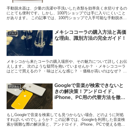
手動脱水器は、少量の洗濯や手洗いした衣類を効率良く水切りするの
にとても便利です。しかし、100円ショップでは手に入りにくいこと
があります。 この記事では、100円ショップで入手可能な手動脱水器
の優れた代替品と、その選び方について詳しく説明し...
メキシココーラの購入方法と高価
グルメ
な理由、識別方法の完全ガイド！
メキシコから来たコーラの購入場所や、その魅力について詳しくお伝
えします。 次のような疑問を抱いていませんか？ ・メキシココーラ
はどこで買えるの？ ・味はどんな感じ？ ・価格が高いのはなぜ？ ・
他のコーラとの違いは何？ メキシココーラを試して...
Googleで音楽が検索できないと
デジタル
きの解決策！アンドロイド、
iPhone、PC用の代替方法を徹底
解説！
もしGoogleで音楽を検索しても見つからない場合、どのように対処
すればいいのでしょうか？ この記事では、Googleを利用した音楽検
索が困難な際の解決策と、アンドロイド、iPhone、PCで使える他の
音楽検索方法について詳しくご紹介します...