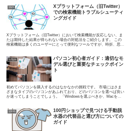
Xプラットフォーム（旧Twitter）
SNS
での検索機能トラブルシューティ
ングガイド
Xプラットフォーム（旧Twitter）において検索機能が反応しない、ま
たは期待した結果が得られない場合の対処法をご紹介します。 この
検索機能は多くのユーザーにとって便利なツールですが、時折、思わ
ぬ問題に遭遇することもあります。 本ガイドでは...
パソコン初心者ガイド：適切なモ
お悩み
デル選びと重要なチェックポイン
ト
初めてパソコンを購入するのはなかなかの挑戦です。 市場にはさま
ざまなタイプのパソコンがあふれており、どのパソコンを選べば良い
か迷ってしまうことでしょう。 「Windowsを選ぶべきか、Macを選
ぶべきか？」といった基本的な選択から、デザイン...
100円ショップで見つける手動脱
100均
水器の代替品と選び方についての
ガイド