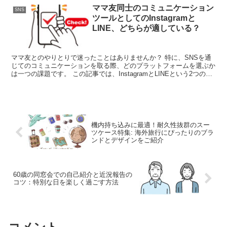
ママ友同士のコミュニケーション
SNS
ツールとしてのInstagramと
LINE、どちらが適している？
ママ友とのやりとりで迷ったことはありませんか？ 特に、SNSを通
じてのコミュニケーションを取る際、どのプラットフォームを選ぶか
は一つの課題です。 この記事では、InstagramとLINEという2つの大
人気SNSプラットフォームに焦点を当て...
機内持ち込みに最適！耐久性抜群のスー
ツケース特集: 海外旅行にぴったりのブラ
ンドとデザインをご紹介
60歳の同窓会での自己紹介と近況報告の
コツ：特別な日を楽しく過ごす方法