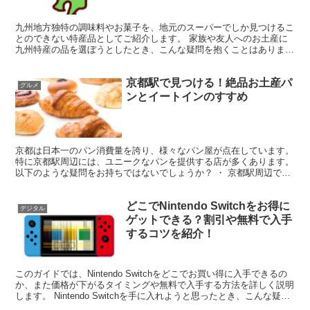
九州地方独特の調味料やお菓子を、地元のスーパーでしか見つけるこ
とのできない特産品としてご紹介します。 家族や友人へのお土産に
九州特産の品を選ぼうとしたとき、こんな疑問を抱くことはありませ
んか？ ・ 料理が趣味の友達に喜ばれるユニークな調味料...
京都駅で見つける！絶品お土産パ
グルメ
ンとイートインのすすめ
京都は日本一のパン消費量を誇り、様々なパン屋が点在しています。
特に京都駅周辺には、ユニークなパンを提供する店が多くあります。
以下のような疑問をお持ちではないでしょうか？ ・ 京都駅周辺でど
んな特徴的なパンがあるの？ ・ 京都駅でイートイン...
どこでNintendo Switchをお得に
デジタル
ゲットできる？割引や無料で入手
するコツを紹介！
このガイドでは、Nintendo Switchをどこでお買い得に入手できるの
か、また価格が下がるタイミングや無料で入手する方法を詳しく説明
します。 Nintendo Switchを手に入れようと思ったとき、こんな疑問
を持ったことはありません...