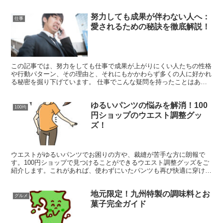
本記事では、運転免許証の写真に関する一般的な疑問に答...
努力しても成果が伴わない人へ：
仕事
愛されるための秘訣を徹底解説！
この記事では、努力をしても仕事で成果が上がりにくい人たちの性格
や行動パターン、その理由と、それにもかかわらず多くの人に好かれ
る秘密を掘り下げています。 仕事でこんな疑問を持ったことはあり
ませんか？ ・ 一生懸命働いているのになぜ成果が出ない...
ゆるいパンツの悩みを解消！100
100均
円ショップのウエスト調整グッ
ズ！
ウエストがゆるいパンツでお困りの方や、裁縫が苦手な方に朗報で
す。100円ショップで見つけることができるウエスト調整グッズをご
紹介します。これがあれば、使わずにいたパンツも再び快適に穿ける
ようになります。 ベルトループが不要！100円ショップ...
地元限定！九州特製の調味料とお
グルメ
菓子完全ガイド