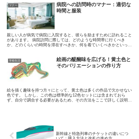
病院への訪問時のマナー：適切な
マナー
時間と服装
親しい人が病気で病院に入院すると、彼らを励ますために訪れること
があります。 病院訪問に際しては、どのような時間帯に行くべき
か、どのくらいの時間を滞在すべきか、何を着ていくべきかといった
マナーが求められます。これらのポイントについて詳しく解説...
絵画の醍醐味を広げる！黄土色と
学校生活
そのバリエーションの作り方
絵を描く趣味を持つ方々にとって、黄土色は多くの作品で欠かせない
色です。 しかし、この色は標準的な12色セットには含まれておら
ず、自分で調合する必要があるため、その方法をここで詳しく説明し
ます。 この記事では、絵の具と色鉛筆を使用して黄土色や...
新幹線と特急列車のチケットの違いにつ
いて：購入方法と改札の進め方