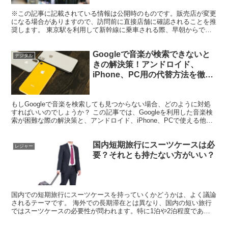
※この記事に記載されている情報は公開時のものです。販売店が変更
になる場合がありますので、訪問前に直接店舗に確認されることを推
奨します。 東京駅を利用して新幹線に乗車される際、早朝からでも
美味しい駅弁を手に入れたいと思う方は多いでしょう。 そ...
Googleで音楽が検索できないと
デジタル
きの解決策！アンドロイド、
iPhone、PC用の代替方法を徹底
解説！
もしGoogleで音楽を検索しても見つからない場合、どのように対処
すればいいのでしょうか？ この記事では、Googleを利用した音楽検
索が困難な際の解決策と、アンドロイド、iPhone、PCで使える他の
音楽検索方法について詳しくご紹介します...
国内短期旅行にスーツケースは必
レジャー
要？それとも持たない方がいい？
国内での短期旅行にスーツケースを持っていくかどうかは、よく議論
されるテーマです。 海外での長期滞在とは異なり、国内の短い旅行
ではスーツケースの必要性が問われます。特に1泊や2泊程度であれ
ば、荷物も少なく、スーツケースを持参する必要がないと感...