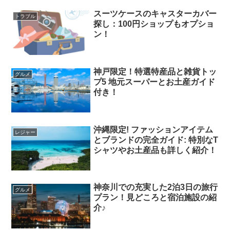
スーツケースのキャスターカバー
トラブル
探し：100円ショップもオプショ
ン！
神戸限定！特選特産品と雑貨トッ
グルメ
プ5 地元スーパーとお土産ガイド
付き！
沖縄限定! ファッションアイテム
レジャー
とブランドの完全ガイド: 特別なT
シャツやお土産品も詳しく紹介！
神奈川での充実した2泊3日の旅行
グルメ
プラン！見どころと宿泊施設の紹
介♪